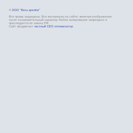
©
ООО "Весь крепёж"
Все права защищены. Все материалы на сайте, включая изображения,
носят ознакомительный характер Любое копирование запрещено и
преследуется по закону РФ.
Сайт продвигает
частный СЕО оптимизатор
.