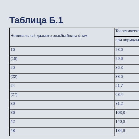
Таблица
Б.1
Теоретическа
Номинальный диаметр резьбы болта d, мм
при нормаль
16
23,6
(18)
29,6
20
36,3
(22)
38,6
24
51,7
(27)
63,4
30
71,2
36
103,8
42
140,0
48
184,6