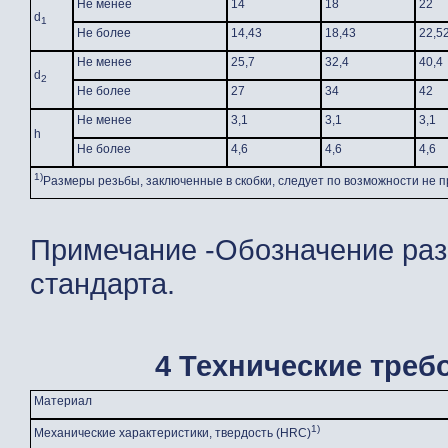
Не менее
14
18
22
d
1
Не более
14,43
18,43
22,5
Не менее
25,7
32,4
40,4
d
2
Не более
27
34
42
Не менее
3,1
3,1
3,1
h
Не более
4,6
4,6
4,6
1)
Размеры резьбы, заключенные в скобки, следует по возможности не п
Примечание -Обозначение раз
стандарта.
4 Технические тре
Материал
1)
Механические характеристики, твердость (HRC)