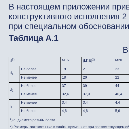
В настоящем приложении при
конструктивного исполнения 
при специальном обосновании
Таблица А.1
В
1)
2)
М16
М20
d
(М18)
Не более
19
21
23
d
1
Не менее
18
20
22
Не более
37
39
44
d
2
Не менее
32,4
37,9
40,4
Не менее
3,4
3,4
4,4
h
Не более
4,6
4,6
5,6
1
) d- диаметр резьбы болта.
2
) Размеры, заключенные в скобки, применяют при соответствующем о