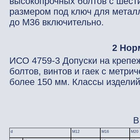
высокопрочных болтов с шест
размером под ключ для метал
до М36 включительно.
2 Нор
ИСО 4759-3 Допуски на крепе
болтов, винтов и гаек с метри
более 150 мм. Классы изделий
В
d
М12
М16
М20